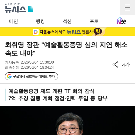
메인
랭킹
섹션
포토
최휘영 장관 "예술활동증명 심의 지연 해소
속도 내야"
기사등록
2026/06/04 15:30:00
가
가
최종수정
2026/06/04 18:34:24
구글에서 선호하는 매체로 추가
예술활동증명 제도 개편 TF 회의 참석
7억 추경 집행 계획 점검·인력 투입 등 당부