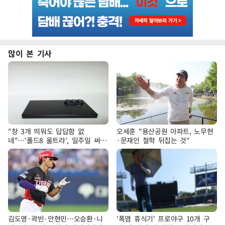
많이 본 기사
"창 3개 띄워도 답답함 없
오세훈 "용산공원 아파트, 노무현
네"…'폴드8 울트라', 일주일 써보
·문재인 철학 뒤집는 것"
니
김도영·곽빈·안현민…오승환·니
'폭염 휴식기' 프로야구 10개 구