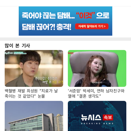
많이 본 기사
백혈병 재발 최성원 "치료가 날
'서준맘' 박세미, 연하 남자친구와
죽이는 것 같았다" 눈물
열애 "결혼 생각도"