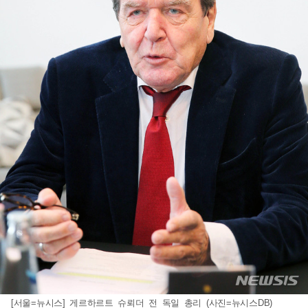
[서울=뉴시스] 게르하르트 슈뢰더 전 독일 총리 (사진=뉴시스DB)