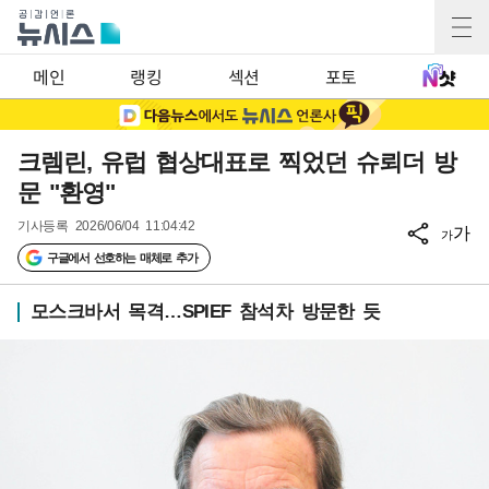
메인
랭킹
섹션
포토
크렘린, 유럽 협상대표로 찍었던 슈뢰더 방
문 "환영"
기사등록
2026/06/04 11:04:42
가
가
구글에서 선호하는 매체로 추가
모스크바서 목격…SPIEF 참석차 방문한 듯