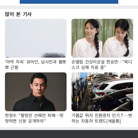
많이 본 기사
'마약 자숙' 유아인, 남사친과 볼뽀
손떨림 건강이상설 한승연…"목디
뽀 근황
스크 심해 치료 중"
한정수 "황정민 선배만 피해…떳
기름값 뛰자 친환경차 인기↑…변
떳하면 신분 공개하라"
하는 자동차 트렌드[세쓸통]