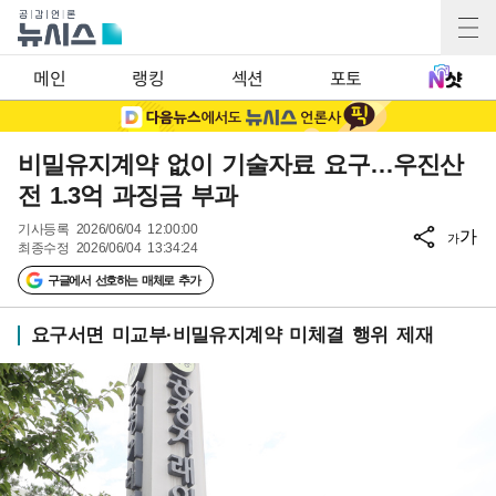
메인
랭킹
섹션
포토
비밀유지계약 없이 기술자료 요구…우진산
전 1.3억 과징금 부과
기사등록
2026/06/04 12:00:00
가
가
최종수정
2026/06/04 13:34:24
구글에서 선호하는 매체로 추가
요구서면 미교부·비밀유지계약 미체결 행위 제재