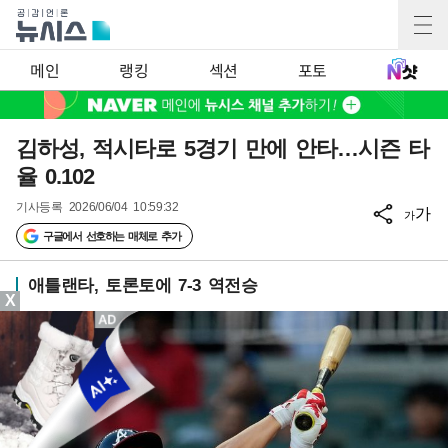
메인
랭킹
섹션
포토
김하성, 적시타로 5경기 만에 안타…시즌 타
율 0.102
기사등록
2026/06/04 10:59:32
가
가
구글에서 선호하는 매체로 추가
애틀랜타, 토론토에 7-3 역전승
X