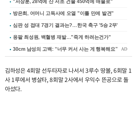
"서장훈, 28억에 산 서초 건물 450억에 매물로"
방은희, 어머니 고독사에 오열 "이틀 만에 발견"
심판 성 접대 7경기 결과는?…한국 축구 '5승 2무'
응팔 최성원, 백혈병 재발…"죽게 하려는건가"
김하성은 4회말 선두타자로 나서서 3루수 땅볼, 6회말 1
사 1루에서 병살타, 8회말 2사에서 우익수 뜬공으로 돌
아섰다.