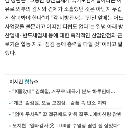
유로 외부의 감시와 견제가 소홀했던 것은 아닌지 무겁
게 살펴봐야 한다"며 "각 지방관서는 '안전 앞에는 어느
사업장을 불문하고 어떠한 타협도 없다'는 일념 아래 방
산업체·반도체업체 등에 대한 즉각적인 산업안전과 근
로기준 합동 지도·점검 등에 총력을 다할 것"이라고 말
했다.
이시간
핫
뉴스
"X돌았네" 김희철, 거꾸로 태극기 분노 하루만에…
'개콘' 김성원, 오늘 모친상…슬픔 속 빈소 지켜
"엄마 무서워" 딸 절규에도 만취 질주…예비신랑 참변
오지헌 "일타강사 父…100평 수영장 딸린 집 살았다"