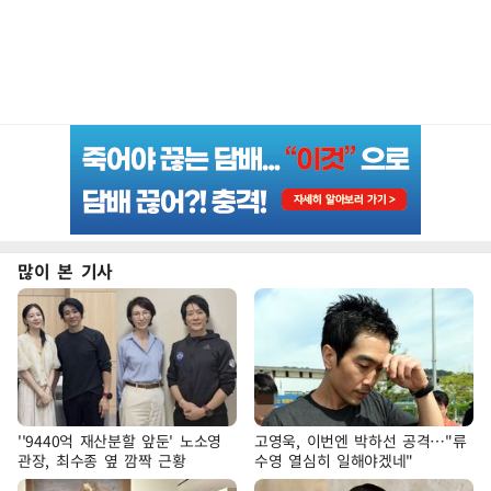
많이 본 기사
''9440억 재산분할 앞둔' 노소영
고영욱, 이번엔 박하선 공격…"류
관장, 최수종 옆 깜짝 근황
수영 열심히 일해야겠네"