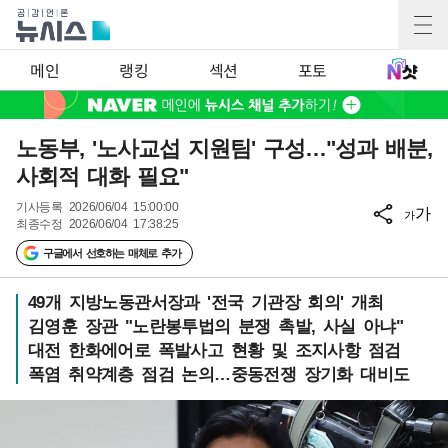
메인
랭킹
섹션
포토
노동부, '노사교섭 지원팀' 구성…"성과 배분,
사회적 대화 필요"
기사등록
2026/06/04 15:00:00
가
가
최종수정
2026/06/04 17:38:25
구글에서 선호하는 매체로 추가
49개 지방노동관서장과 '전국 기관장 회의' 개최
김영훈 장관 "노란봉투법의 분쟁 촉발, 사실 아냐"
대전 한화에어로 폭발사고 현황 및 조지사항 점검
폭염 취약계층 점검 논의…중동전쟁 장기화 대비도