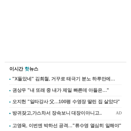
이시간
핫
뉴스
"X돌았네" 김희철, 거꾸로 태극기 분노 하루만에…
권상우 "내 또래 중 내가 제일 빠른데 아들은…"
오지헌 "일타강사 父…100평 수영장 딸린 집 살았다"
고영욱, 이번엔 박하선 공격…"류수영 열심히 일해야"