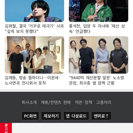
김희철, 결국 '거꾸로 태극기' 사과
홍석천, 입양 두 자녀에 '재산 상
"깊게 보지 못했다"
속' 언급했다
김제동, 방송 뜸하더니…이문세·
''9440억 재산분할 앞둔' 노소영
노사연과 전시회서 포착
관장, 최수종 옆 깜짝 근황
회사소개
제휴/컨텐츠 판매
약관·정책
고충처리
PC화면
제보하기
앱 다운로드
맨위로↑
광
COPYRIGHTⓒ
NEWSIS
ALL RIGHTS RESERVED.
고
삭