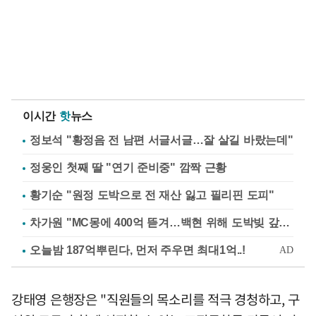
이시간
핫
뉴스
정보석 "황정음 전 남편 서글서글…잘 살길 바랐는데"
정웅인 첫째 딸 "연기 준비중" 깜짝 근황
황기순 "원정 도박으로 전 재산 잃고 필리핀 도피"
차가원 "MC몽에 400억 뜯겨…백현 위해 도박빚 갚아줘"
강태영 은행장은 "직원들의 목소리를 적극 경청하고, 구