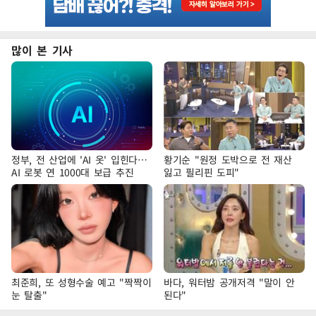
많이 본 기사
정부, 전 산업에 'AI 옷' 입힌다…
황기순 "원정 도박으로 전 재산
AI 로봇 연 1000대 보급 추진
잃고 필리핀 도피"
최준희, 또 성형수술 예고 "짝짝이
바다, 워터밤 공개저격 "말이 안
눈 탈출"
된다"