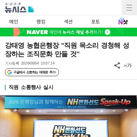
메인
랭킹
섹션
포토
강태영 농협은행장 "직원 목소리 경청해 성
장하는 조직문화 만들 것"
기사등록
2026/06/04 10:07:14
가
가
구글에서 선호하는 매체로 추가
직원 소통행사 실시