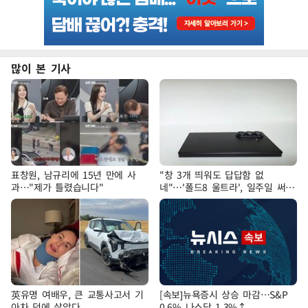
많이 본 기사
표창원, 남규리에 15년 만에 사
"창 3개 띄워도 답답함 없
과…"제가 틀렸습니다"
네"…'폴드8 울트라', 일주일 써보
니
英유명 여배우, 큰 교통사고서 기
[속보]뉴욕증시 상승 마감…S&P
아차 덕에 살았다
0.6% 나스닥 1.3%↑