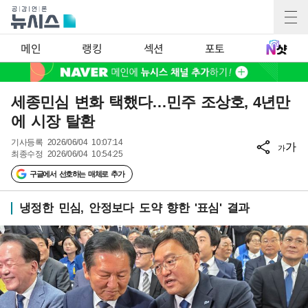
메인
랭킹
섹션
포토
세종민심 변화 택했다…민주 조상호, 4년만
에 시장 탈환
기사등록
2026/06/04 10:07:14
가
가
최종수정
2026/06/04 10:54:25
구글에서 선호하는 매체로 추가
냉정한 민심, 안정보다 도약 향한 '표심' 결과