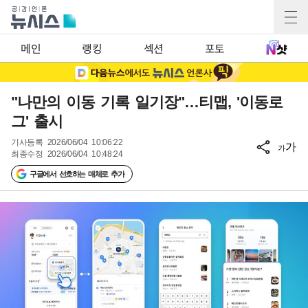
메인
랭킹
섹션
포토
"나만의 이동 기록 일기장"…티맵, '이동로
그' 출시
기사등록
2026/06/04 10:06:22
가
가
최종수정
2026/06/04 10:48:24
구글에서 선호하는 매체로 추가