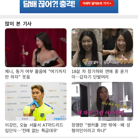
많이 본 기사
제니, 동거 여부 물음에 "여기까지
18살 차 장기하와 연애 중 윤가
만 하자" 웃음
이…갑자기 단발머리
이강인, 오늘 서울서 AT마드리드
장영란 "쌍커풀 3번 밖에…왜 성
입단식…'전례 없는 특급대우'
형미인이라고 하냐"