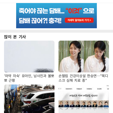
많이 본 기사
'마약 자숙' 유아인, 남사친과 볼뽀
손떨림 건강이상설 한승연…"목디
뽀 근황
스크 심해 치료 중"