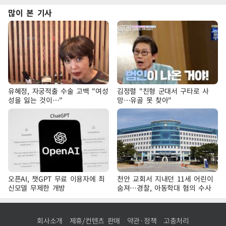
많이 본 기사
유혜정, 자궁적출 수술 고백 "여성
김정렬 "친형 군대서 구타로 사
성을 잃는 것이…"
망…유골 못 찾아"
오픈AI, 챗GPT 무료 이용자에 최
천안 교회서 지내던 11세 어린이
신모델 무제한 개방
숨져…경찰, 아동학대 혐의 수사
회사소개
제휴/컨텐츠 판매
약관·정책
고충처리