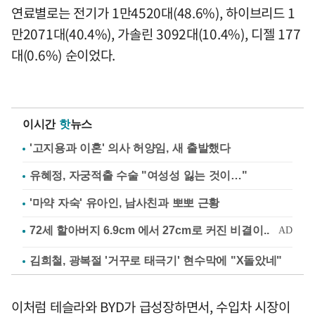
연료별로는 전기가 1만4520대(48.6%), 하이브리드 1
만2071대(40.4%), 가솔린 3092대(10.4%), 디젤 177
대(0.6%) 순이었다.
이시간
핫
뉴스
'고지용과 이혼' 의사 허양임, 새 출발했다
유혜정, 자궁적출 수술 "여성성 잃는 것이…"
'마약 자숙' 유아인, 남사친과 뽀뽀 근황
김희철, 광복절 '거꾸로 태극기' 현수막에 "X돌았네"
이처럼 테슬라와 BYD가 급성장하면서, 수입차 시장이