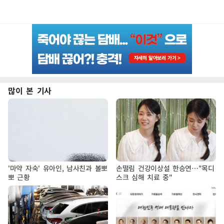
많이 본 기사
'마약 자숙' 유아인, 남사친과 볼뽀
손떨림 건강이상설 한승연…"목디
뽀 근황
스크 심해 치료 중"