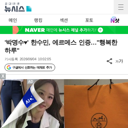
메인
랭킹
섹션
포토
'박명수♥' 한수민, 에르메스 인증…"행복한
하루"
기사등록
2026/06/04 10:02:05
가
가
구글에서 선호하는 매체로 추가
X