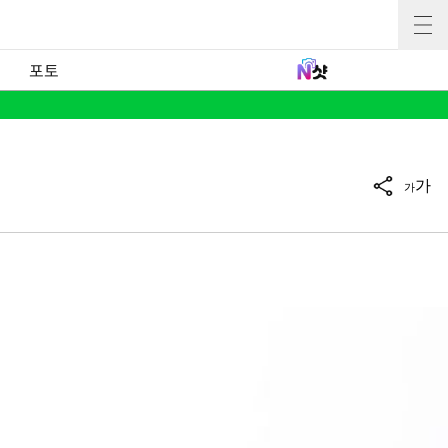
포토
가
가