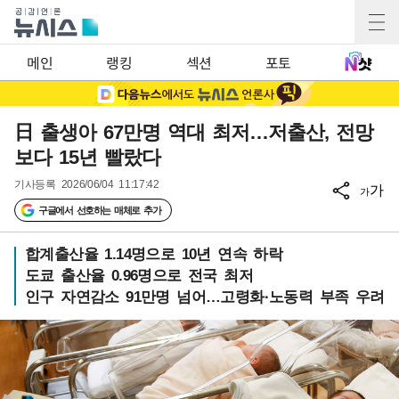
메인
랭킹
섹션
포토
日 출생아 67만명 역대 최저…저출산, 전망
보다 15년 빨랐다
기사등록
2026/06/04 11:17:42
가
가
구글에서 선호하는 매체로 추가
합계출산율 1.14명으로 10년 연속 하락
도쿄 출산율 0.96명으로 전국 최저
인구 자연감소 91만명 넘어…고령화·노동력 부족 우려