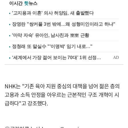
이시간
핫
뉴스
'고지용과 이혼' 의사 허양임, 새 출발했다
장영란 "쌍커풀 3번 밖에…왜 성형미인이라고 하냐"
'마약 자숙' 유아인, 남사친과 뽀뽀 근황
정청래 또 말실수 "'이명박' 임기 내로…"
NHK는 "기존 육아 지원 중심의 대책을 넘어 젊은 층의
고용과 소득 안정을 아우르는 근본적인 구조 개혁이 시
급하다"고 강조했다.