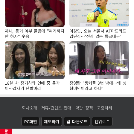
제니, 동거 여부 물음에 "여기까지
이강인, 오늘 서울서 AT마드리드
만 하자" 웃음
입단식…'전례 없는 특급대우'
18살 차 장기하와 연애 중 윤가
장영란 "쌍커풀 3번 밖에…왜 성
이…갑자기 단발머리
형미인이라고 하냐"
회사소개
제휴/컨텐츠 판매
약관·정책
고충처리
PC화면
제보하기
앱 다운로드
맨위로↑
광
COPYRIGHTⓒ
NEWSIS
ALL RIGHTS RESERVED.