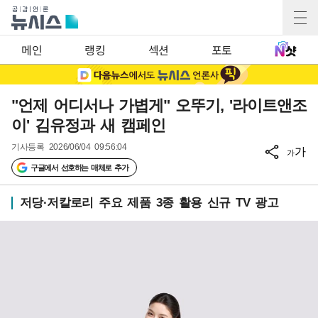
메인
랭킹
섹션
포토
"언제 어디서나 가볍게" 오뚜기, '라이트앤조
이' 김유정과 새 캠페인
기사등록
2026/06/04 09:56:04
가
가
구글에서 선호하는 매체로 추가
저당·저칼로리 주요 제품 3종 활용 신규 TV 광고