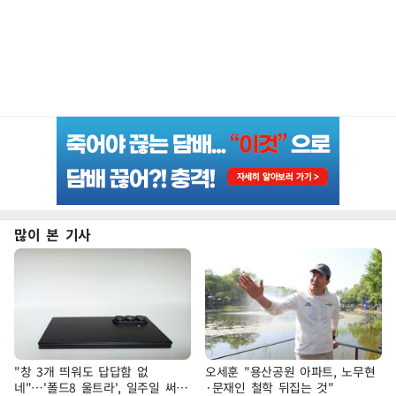
많이 본 기사
"창 3개 띄워도 답답함 없
오세훈 "용산공원 아파트, 노무현
네"…'폴드8 울트라', 일주일 써보
·문재인 철학 뒤집는 것"