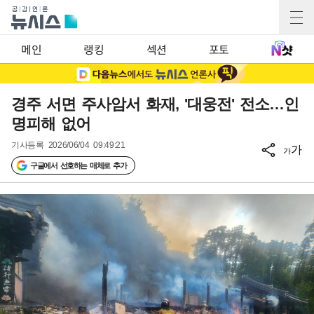
메인
랭킹
섹션
포토
경주 서면 주사암서 화재, '대웅전' 전소…인
명피해 없어
기사등록
2026/06/04 09:49:21
가
가
구글에서 선호하는 매체로 추가