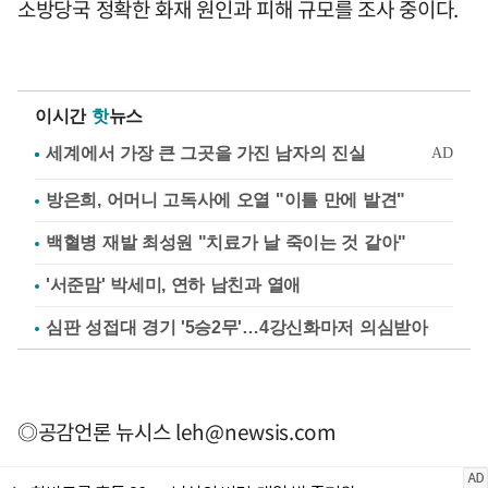
소방당국 정확한 화재 원인과 피해 규모를 조사 중이다.
이시간
핫
뉴스
방은희, 어머니 고독사에 오열 "이틀 만에 발견"
백혈병 재발 최성원 "치료가 날 죽이는 것 같아"
'서준맘' 박세미, 연하 남친과 열애
심판 성접대 경기 '5승2무'…4강신화마저 의심받아
◎공감언론 뉴시스
leh@newsis.com