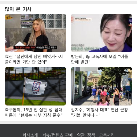
많이 본 기사
효린 "절친에게 남친 빼앗겨…지
방은희, 母 고독사에 오열 "이틀
금이라면 가만 안 있어"
만에 발견"
축구협회, 15년 전 심판 성 접대
김지수, '여행사 대표' 변신 근황
파문에 "현재는 내부 지침 준수"
"가볼 만하니…"
회사소개
제휴/컨텐츠 판매
약관·정책
고충처리