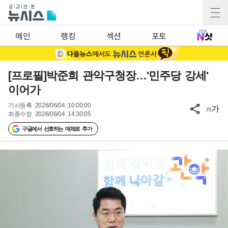
메인
랭킹
섹션
포토
[프로필]박준희 관악구청장…'민주당 강세'
이어가
기사등록
2026/06/04 10:00:00
가
가
최종수정
2026/06/04 14:30:05
구글에서 선호하는 매체로 추가