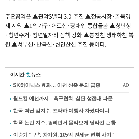
주요공약은 ▲관악S밸리 3.0 추진 ▲전통시장·골목경
제 지원 ▲1인가구·어르신·장애인 통합돌봄 ▲청년청
·청년주거·청년일자리 정책 강화 ▲봉천천 생태하천 복
원 ▲서부선·난곡선·신안산선 추진 등이다.
이시간
핫
뉴스
월드컵 예선까지…축구협회, 심판 성접대 파문
한국 떠난 김지수, 프라하 여행사 차렸다더니…
학폭 논란 지수, 필리핀서 몰라보게 달라진 근황
이승기 "구속 차가원, 105억 전세금 편취 사기"