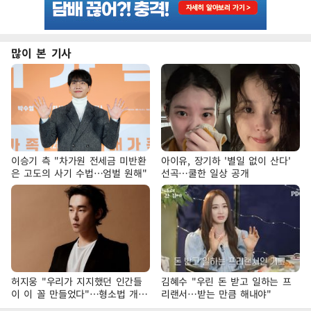
많이 본 기사
이승기 측 "차가원 전세금 미반환
아이유, 장기하 '별일 없이 산다'
은 고도의 사기 수법…엄벌 원해"
선곡…쿨한 일상 공개
허지웅 "우리가 지지했던 인간들
김혜수 "우린 돈 받고 일하는 프
이 이 꼴 만들었다"…형소법 개정
리랜서…받는 만큼 해내야"
에 격한 반응