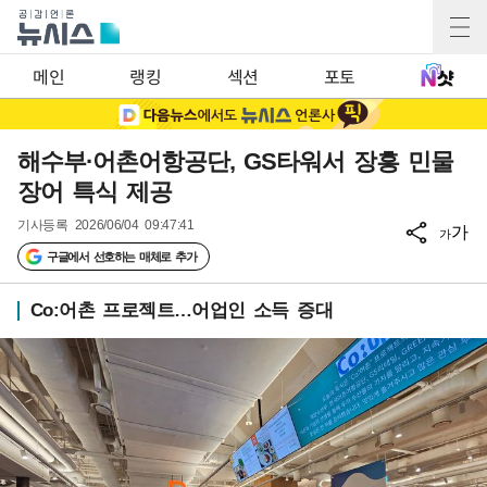
메인
랭킹
섹션
포토
해수부·어촌어항공단, GS타워서 장흥 민물
장어 특식 제공
기사등록
2026/06/04 09:47:41
가
가
구글에서 선호하는 매체로 추가
Co:어촌 프로젝트…어업인 소득 증대