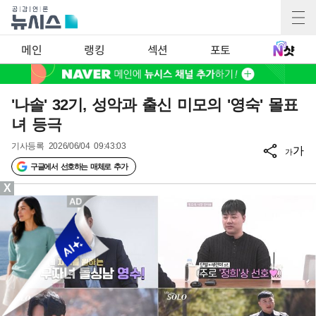
메인
랭킹
섹션
포토
'나솔' 32기, 성악과 출신 미모의 '영숙' 몰표
녀 등극
기사등록
2026/06/04 09:43:03
가
가
구글에서 선호하는 매체로 추가
X