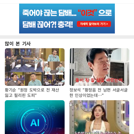
많이 본 기사
황기순 "원정 도박으로 전 재산
정보석 "황정음 전 남편 서글서글
잃고 필리핀 도피"
한 인상이었는데…"