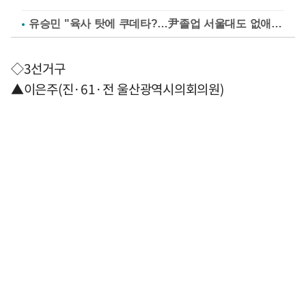
유승민 "육사 탓에 쿠데타?…尹졸업 서울대도 없애나"
◇3선거구
▲이은주(진·61·전 울산광역시의회의원)