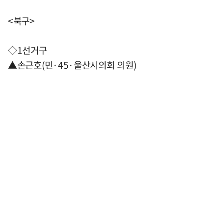
<북구>
◇1선거구
▲손근호(민·45·울산시의회 의원)