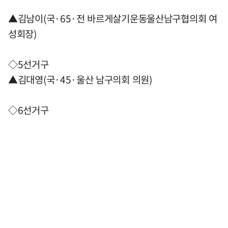
▲김남이(국·65·전 바르게살기운동울산남구협의회 여
성회장)
◇5선거구
▲김대영(국·45·울산 남구의회 의원)
◇6선거구