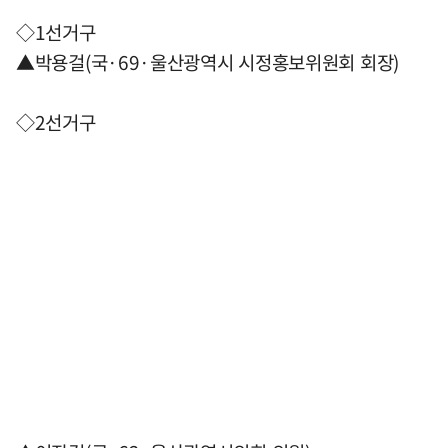
◇1선거구
▲박용걸(국·69·울산광역시 시정홍보위원회 회장)
◇2선거구