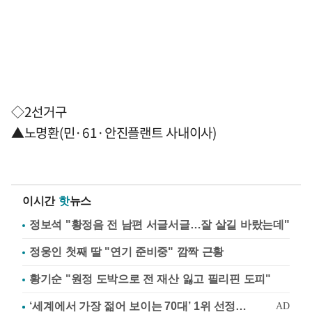
◇2선거구
▲노명환(민·61·안진플랜트 사내이사)
이시간
핫
뉴스
정보석 "황정음 전 남편 서글서글…잘 살길 바랐는데"
정웅인 첫째 딸 "연기 준비중" 깜짝 근황
황기순 "원정 도박으로 전 재산 잃고 필리핀 도피"