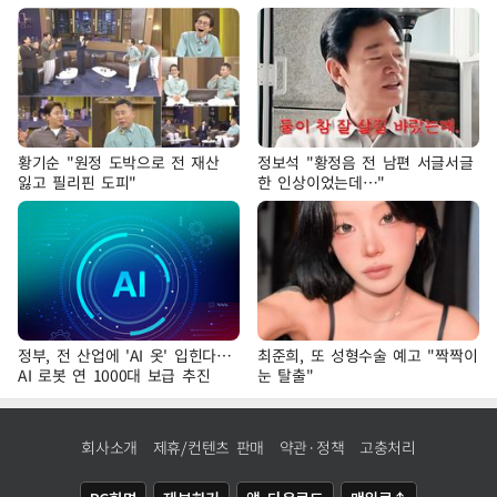
황기순 "원정 도박으로 전 재산
정보석 "황정음 전 남편 서글서글
잃고 필리핀 도피"
한 인상이었는데…"
정부, 전 산업에 'AI 옷' 입힌다…
최준희, 또 성형수술 예고 "짝짝이
AI 로봇 연 1000대 보급 추진
눈 탈출"
회사소개
제휴/컨텐츠 판매
약관·정책
고충처리