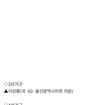
◇3선거구
▲이성룡(국·60·울산광역시의회 의원)