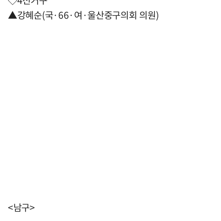
◇4선거구
▲강혜순(국·66·여·울산중구의회 의원)
<남구>