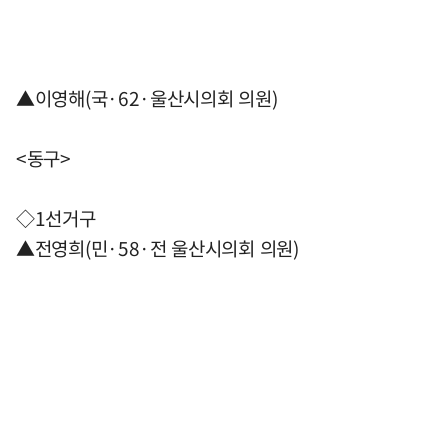
▲이영해(국·62·울산시의회 의원)
<동구>
◇1선거구
▲전영희(민·58·전 울산시의회 의원)