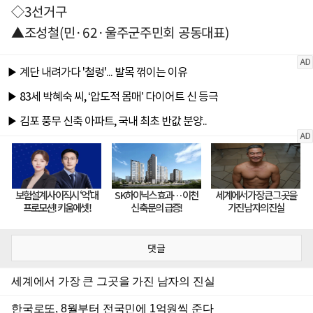
◇3선거구
▲조성철(민·62·울주군주민회 공동대표)
댓글