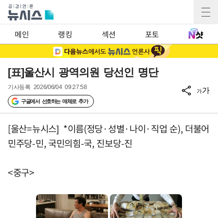
메인
랭킹
섹션
포토
[표]울산시 광역의원 당선인 명단
기사등록
2026/06/04 09:27:58
가
가
구글에서 선호하는 매체로 추가
[울산=뉴시스] *이름(정당·성별·나이·직업 순), 더불어
민주당-민, 국민의힘-국, 진보당-진
<중구>