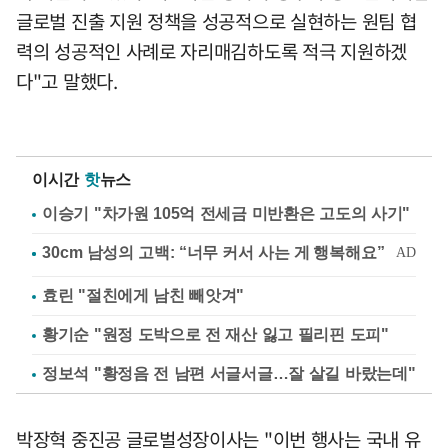
글로벌 진출 지원 정책을 성공적으로 실현하는 원팀 협
력의 성공적인 사례로 자리매김하도록 적극 지원하겠
다"고 말했다.
이시간
핫
뉴스
이승기 "차가원 105억 전세금 미반환은 고도의 사기"
효린 "절친에게 남친 빼앗겨"
황기순 "원정 도박으로 전 재산 잃고 필리핀 도피"
정보석 "황정음 전 남편 서글서글…잘 살길 바랐는데"
박장혁 중진공 글로벌성장이사는 "이번 행사는 국내 유