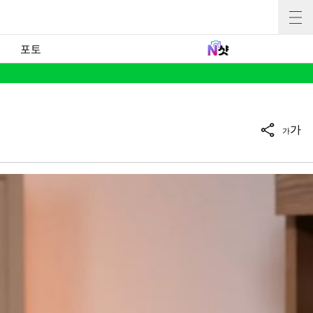
포토
가
가