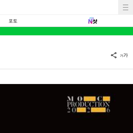
포토
가
가