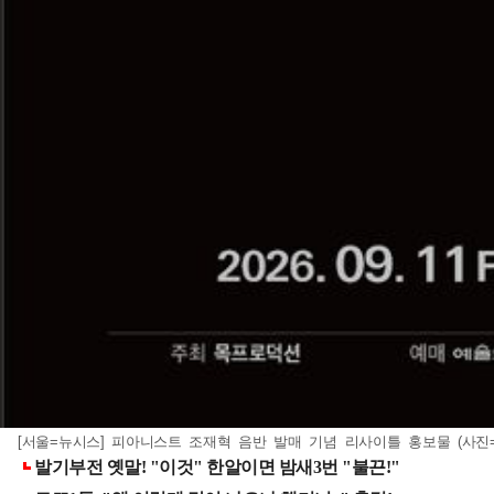
[서울=뉴시스] 피아니스트 조재혁 음반 발매 기념 리사이틀 홍보물 (사진=목프