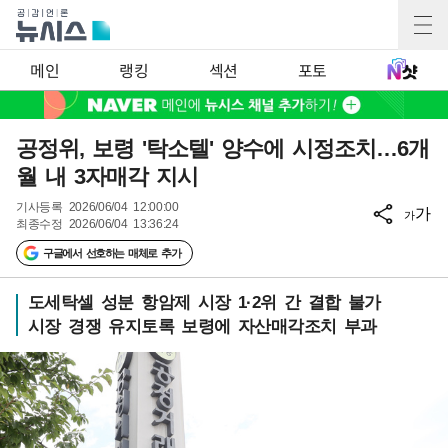
메인
랭킹
섹션
포토
공정위, 보령 '탁소텔' 양수에 시정조치…6개
월 내 3자매각 지시
기사등록
2026/06/04 12:00:00
가
가
최종수정
2026/06/04 13:36:24
구글에서 선호하는 매체로 추가
도세탁셀 성분 항암제 시장 1·2위 간 결합 불가
시장 경쟁 유지토록 보령에 자산매각조치 부과