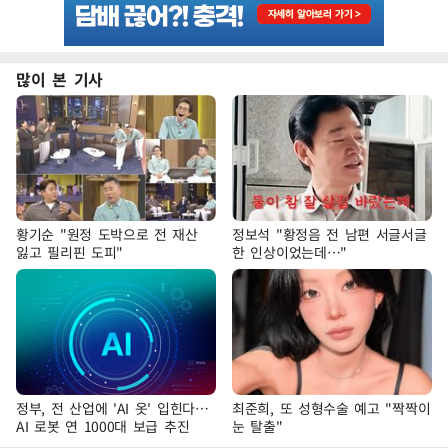
많이 본 기사
황기순 "원정 도박으로 전 재산
정보석 "황정음 전 남편 서글서글
잃고 필리핀 도피"
한 인상이었는데…"
정부, 전 산업에 'AI 옷' 입힌다…
최준희, 또 성형수술 예고 "짝짝이
AI 로봇 연 1000대 보급 추진
눈 탈출"