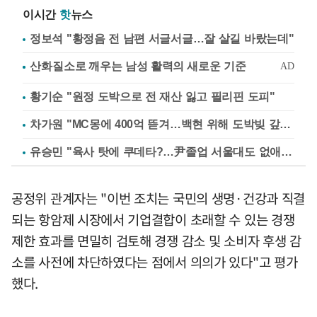
이시간
핫
뉴스
정보석 "황정음 전 남편 서글서글…잘 살길 바랐는데"
황기순 "원정 도박으로 전 재산 잃고 필리핀 도피"
차가원 "MC몽에 400억 뜯겨…백현 위해 도박빚 갚아줘"
유승민 "육사 탓에 쿠데타?…尹졸업 서울대도 없애나"
공정위 관계자는 "이번 조치는 국민의 생명·건강과 직결
되는 항암제 시장에서 기업결합이 초래할 수 있는 경쟁
제한 효과를 면밀히 검토해 경쟁 감소 및 소비자 후생 감
소를 사전에 차단하였다는 점에서 의의가 있다"고 평가
했다.