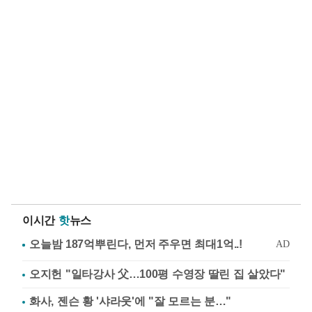
이시간
핫
뉴스
오지헌 "일타강사 父…100평 수영장 딸린 집 살았다"
화사, 젠슨 황 '샤라웃'에 "잘 모르는 분…"