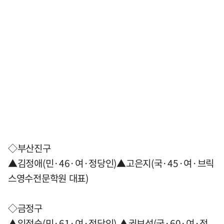
◇부산진구
▲김정애(민·46·여·정당인)▲고은지(국·45·여·브릭
스영수전문학원 대표)
◇금정구
▲임정숙(민·61·여·정당인) ▲권보성(국·60·여·정