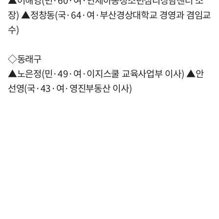
▲어해영(민·60·여·연제아동청소년심리상담센터 소
장) ▲정창동(국·64·여·부산경상대학교 경영과 겸임교
수)
◇동래구
▲노은정(민·49·여·이지스쿨 교육사업부 이사) ▲안
선영(국·43·여·영진부동산 이사)