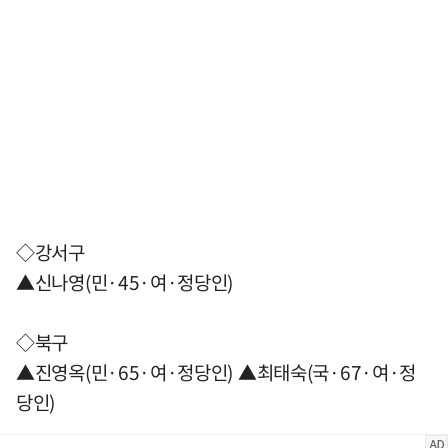
◇강서구
▲신나영(민·45·여·정당인)
◇북구
▲진영옥(민·65·여·정당인) ▲최태숙(국·67·여·정
당인)