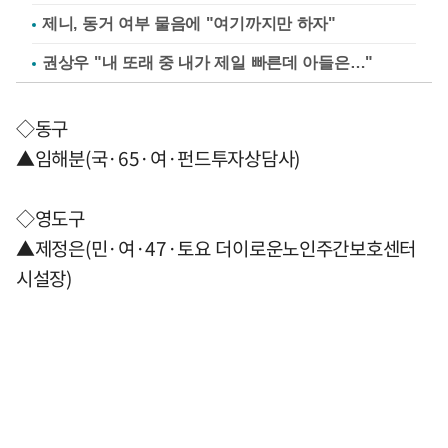
제니, 동거 여부 물음에 "여기까지만 하자"
권상우 "내 또래 중 내가 제일 빠른데 아들은…"
◇동구
▲임해분(국·65·여·펀드투자상담사)
◇영도구
▲제정은(민·여·47·토요 더이로운노인주간보호센터
시설장)