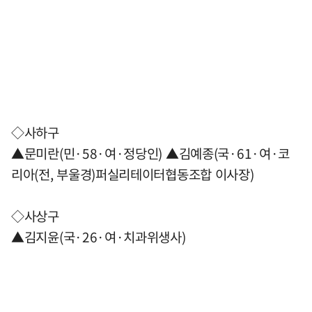
◇사하구
▲문미란(민·58·여·정당인) ▲김예종(국·61·여·코
리아(전, 부울경)퍼실리테이터협동조합 이사장)
◇사상구
▲김지윤(국·26·여·치과위생사)