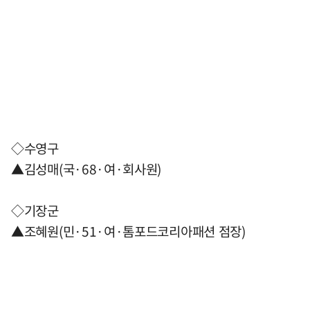
◇수영구
▲김성매(국·68·여·회사원)
◇기장군
▲조혜원(민·51·여·톰포드코리아패션 점장)