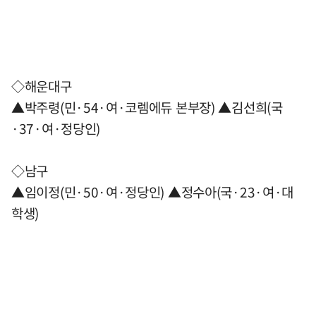
◇해운대구
▲박주령(민·54·여·코렘에듀 본부장) ▲김선희(국
·37·여·정당인)
◇남구
▲임이정(민·50·여·정당인) ▲정수아(국·23·여·대
학생)