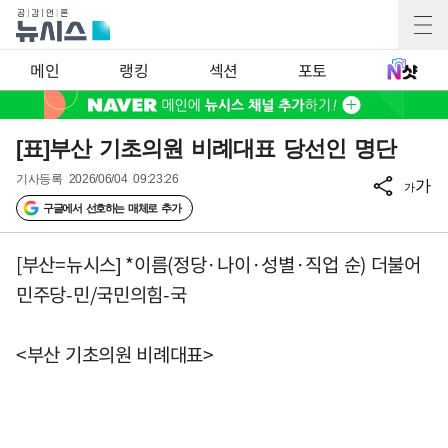
메인
랭킹
섹션
포토
[표]부산 기초의원 비례대표 당선인 명단
기사등록
2026/06/04 09:23:26
가
가
구글에서 선호하는 매체로 추가
[부산=뉴시스] *이름(정당·나이·성별·직업 순) 더불어
민주당-민/국민의힘-국
<부산 기초의원 비례대표>