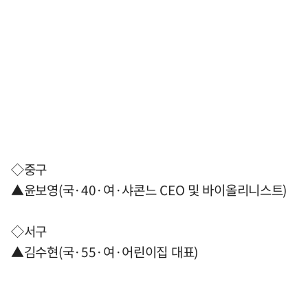
◇중구
▲윤보영(국·40·여·샤콘느 CEO 및 바이올리니스트)
◇서구
▲김수현(국·55·여·어린이집 대표)