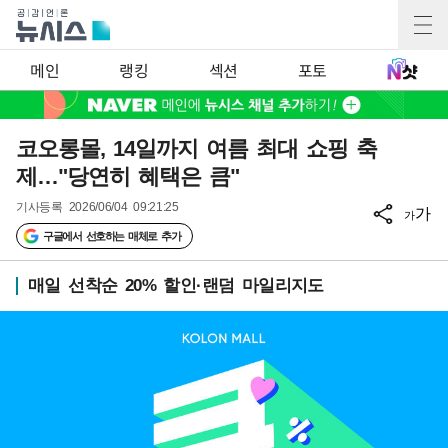
메인
랭킹
섹션
포토
코오롱몰, 14일까지 여름 최대 쇼핑 축
제…"당연히 혜택은 큼"
기사등록
2026/06/04 09:21:25
가
가
구글에서 선호하는 매체로 추가
매일 선착순 20% 할인·랜덤 마일리지도