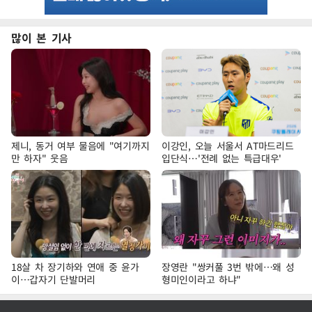
많이 본 기사
제니, 동거 여부 물음에 "여기까지
이강인, 오늘 서울서 AT마드리드
만 하자" 웃음
입단식…'전례 없는 특급대우'
18살 차 장기하와 연애 중 윤가
장영란 "쌍커풀 3번 밖에…왜 성
이…갑자기 단발머리
형미인이라고 하냐"