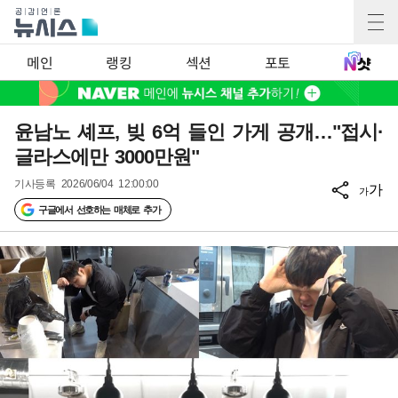
메인
랭킹
섹션
포토
윤남노 셰프, 빚 6억 들인 가게 공개…"접시·
글라스에만 3000만원"
기사등록
2026/06/04 12:00:00
가
가
구글에서 선호하는 매체로 추가