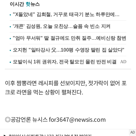
이시간
핫
뉴스
"X돌았네" 김희철, 거꾸로 태극기 분노 하루만에…
'개콘' 김성원, 오늘 모친상…슬픔 속 빈소 지켜
"엄마 무서워" 딸 절규에도 만취 질주…예비신랑 참변
오지헌 "일타강사 父…100평 수영장 딸린 집 살았다"
이후 짬뽕라면 레시피를 선보이지만, 젓가락이 없어 포
크로 라면을 먹는 상황이 펼쳐진다.
◎공감언론 뉴시스
for3647@newsis.com