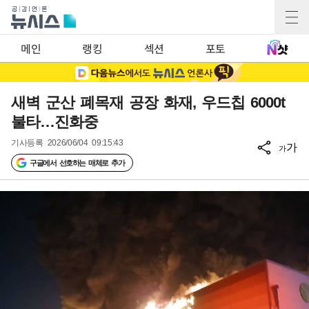
메인
랭킹
섹션
포토
새벽 군산 폐목재 공장 화재, 우드칩 6000t
불타…진화중
기사등록
2026/06/04 09:15:43
가
가
구글에서 선호하는 매체로 추가