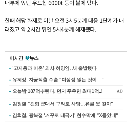
내부에 있던 우드칩 6000t 등이 불에 탔다.
한때 해당 화재로 이날 오전 3시5분께 대응 1단계가 내
려졌고 약 2시간 뒤인 5시4분께 해제됐다.
이시간
핫
뉴스
'고지용과 이혼' 의사 허양임, 새 출발했다
유혜정, 자궁적출 수술 "여성성 잃는 것이…"
김정렬 "친형 군대서 구타로 사망…유골 못 찾아"
김희철, 광복절 '거꾸로 태극기' 현수막에 "X돌았네"