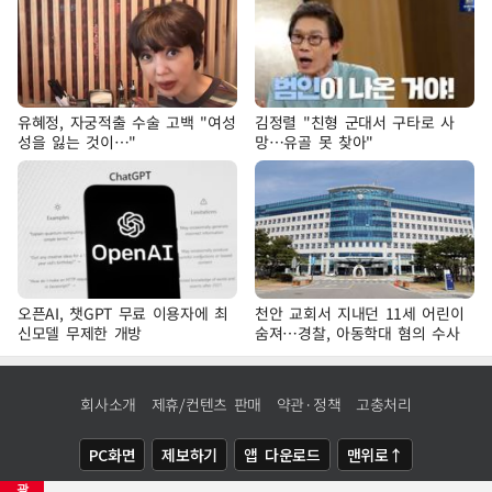
유혜정, 자궁적출 수술 고백 "여성
김정렬 "친형 군대서 구타로 사
성을 잃는 것이…"
망…유골 못 찾아"
오픈AI, 챗GPT 무료 이용자에 최
천안 교회서 지내던 11세 어린이
신모델 무제한 개방
숨져…경찰, 아동학대 혐의 수사
회사소개
제휴/컨텐츠 판매
약관·정책
고충처리
PC화면
제보하기
앱 다운로드
맨위로↑
광