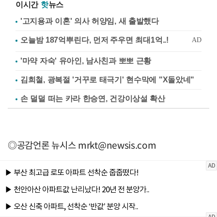
이시간
핫
뉴스
'고지용과 이혼' 의사 허양임, 새 출발했다
'마약 자숙' 유아인, 남사친과 뽀뽀 근황
김희철, 광복절 '거꾸로 태극기' 현수막에 "X돌았네"
손 덜덜 떠는 카라 한승연, 건강이상설 확산
◎공감언론 뉴시스
mrkt@newsis.com