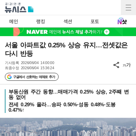
메인
랭킹
섹션
포토
서울 아파트값 0.25% 상승 유지…전셋값은
다시 반등
기사등록
2026/06/04 14:00:00
가
가
최종수정
2026/06/04 15:36:24
구글에서 선호하는 매체로 추가
부동산원 주간 동향…매매가격 0.25% 상승, 2주째 변
동 없어
전세 0.29% 올라…송파 0.50%·성동 0.48%·도봉
0.47%↑