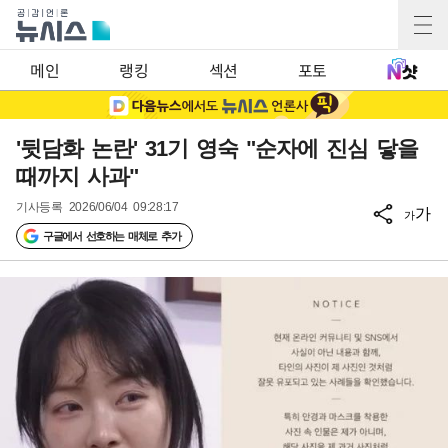
메인
랭킹
섹션
포토
'뒷담화 논란' 31기 영숙 "순자에 진심 닿을
때까지 사과"
기사등록
2026/06/04 09:28:17
가
가
구글에서 선호하는 매체로 추가