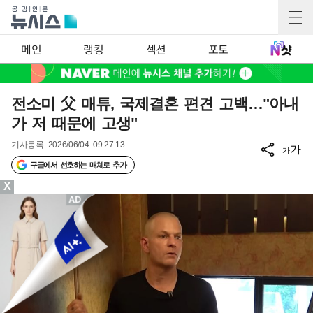
메인
랭킹
섹션
포토
전소미 父 매튜, 국제결혼 편견 고백…"아내
가 저 때문에 고생"
기사등록
2026/06/04 09:27:13
가
가
구글에서 선호하는 매체로 추가
X