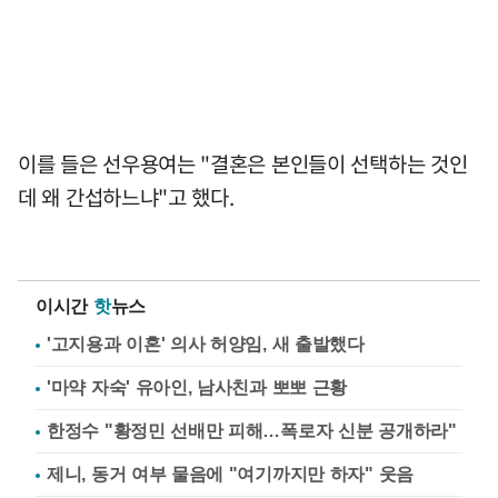
이를 들은 선우용여는 "결혼은 본인들이 선택하는 것인
데 왜 간섭하느냐"고 했다.
이시간
핫
뉴스
'고지용과 이혼' 의사 허양임, 새 출발했다
'마약 자숙' 유아인, 남사친과 뽀뽀 근황
한정수 "황정민 선배만 피해…폭로자 신분 공개하라"
제니, 동거 여부 물음에 "여기까지만 하자" 웃음