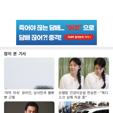
많이 본 기사
'마약 자숙' 유아인, 남사친과 볼뽀
손떨림 건강이상설 한승연…"목디
뽀 근황
스크 심해 치료 중"