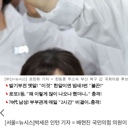
[부산=뉴시스] 권창회 기자 = 한동훈 무소속 부산 북구 갑 국회의원 후보가
[서울=뉴시스]박세은 인턴 기자 = 배현진 국민의힘 의원이