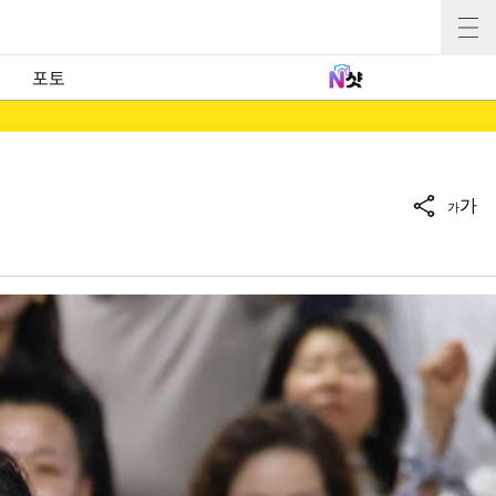
포토
가
가