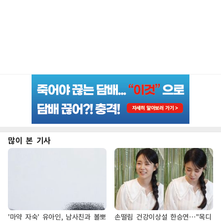
많이 본 기사
'마약 자숙' 유아인, 남사친과 볼뽀
손떨림 건강이상설 한승연…"목디