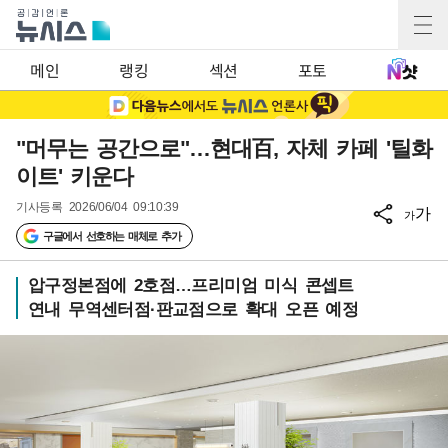
메인
랭킹
섹션
포토
"머무는 공간으로"…현대百, 자체 카페 '틸화
이트' 키운다
기사등록
2026/06/04 09:10:39
가
가
구글에서 선호하는 매체로 추가
압구정본점에 2호점…프리미엄 미식 콘셉트
연내 무역센터점·판교점으로 확대 오픈 예정