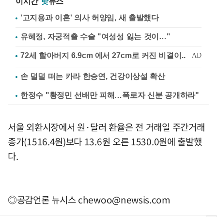
이시간
핫
뉴스
'고지용과 이혼' 의사 허양임, 새 출발했다
유혜정, 자궁적출 수술 "여성성 잃는 것이…"
손 덜덜 떠는 카라 한승연, 건강이상설 확산
한정수 "황정민 선배만 피해…폭로자 신분 공개하라"
서울 외환시장에서 원·달러 환율은 전 거래일 주간거래
종가(1516.4원)보다 13.6원 오른 1530.0원에 출발했
다.
◎공감언론 뉴시스
chewoo@newsis.com