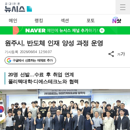
메인
랭킹
섹션
포토
원주시, 반도체 인재 양성 과정 운영
기사등록
2026/06/04 12:56:07
가
가
구글에서 선호하는 매체로 추가
20명 선발…수료 후 취업 연계
폴리텍대학·디에스테크노와 협력