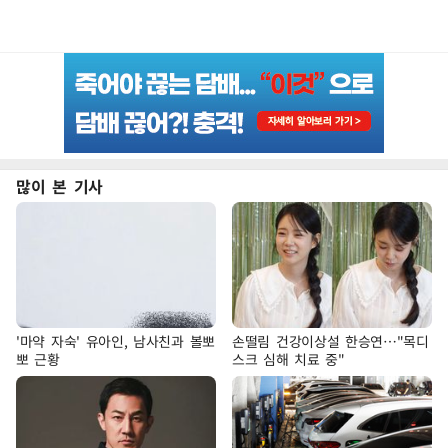
많이 본 기사
'마약 자숙' 유아인, 남사친과 볼뽀
손떨림 건강이상설 한승연…"목디
뽀 근황
스크 심해 치료 중"