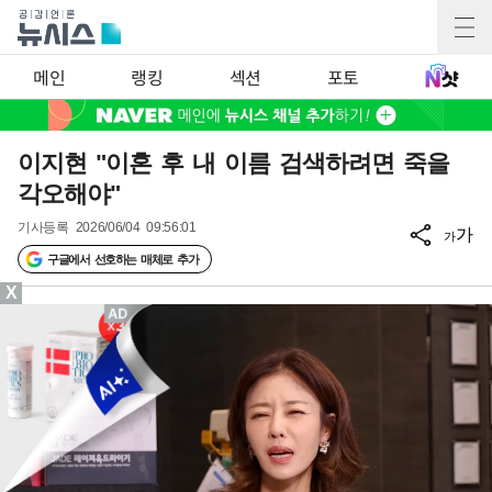
메인
랭킹
섹션
포토
이지현 "이혼 후 내 이름 검색하려면 죽을
각오해야"
기사등록
2026/06/04 09:56:01
가
가
구글에서 선호하는 매체로 추가
X