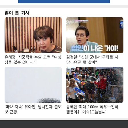
많이 본 기사
유혜정, 자궁적출 수술 고백 "여성
김정렬 "친형 군대서 구타로 사
성을 잃는 것이…"
망…유골 못 찾아"
'마약 자숙' 유아인, 남사친과 볼뽀
동해안 최대 100㎜ 폭우…전국
뽀 근황
찜통더위 계속[오늘날씨]