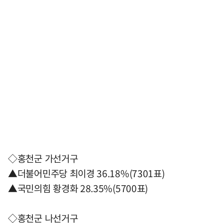
◇홍천군 가선거구
▲더불어민주당 최이경 36.18%(7301표)
▲국민의힘 황경화 28.35%(5700표)
◇홍천군 나선거구