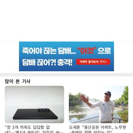
많이 본 기사
"창 3개 띄워도 답답함 없
오세훈 "용산공원 아파트, 노무현
네"…'폴드8 울트라', 일주일 써보
·문재인 철학 뒤집는 것"