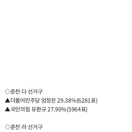
◇춘천 다 선거구
▲더불어민주당 엄정은 29.38%(6281표)
▲국민의힘 유환규 27.90%(5964표)
◇춘천 라 선거구