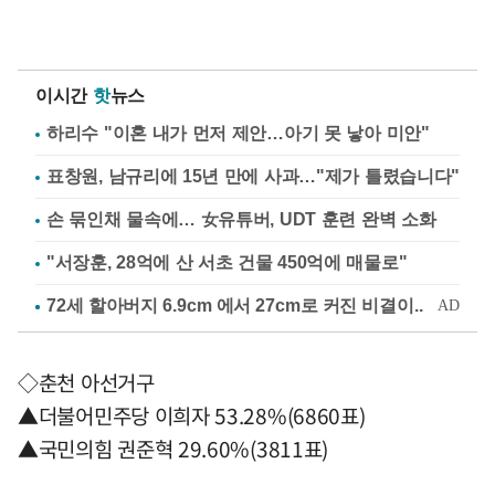
이시간
핫
뉴스
하리수 "이혼 내가 먼저 제안…아기 못 낳아 미안"
표창원, 남규리에 15년 만에 사과…"제가 틀렸습니다"
손 묶인채 물속에… 女유튜버, UDT 훈련 완벽 소화
"서장훈, 28억에 산 서초 건물 450억에 매물로"
◇춘천 아선거구
▲더불어민주당 이희자 53.28%(6860표)
▲국민의힘 권준혁 29.60%(3811표)