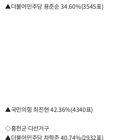
▲더불어민주당 용준순 34.60%(3545표)
▲국민의힘 최진현 42.36%(4340표)
◇홍천군 다선거구
▲더불어민주당 차학준 40.74%(2932표)