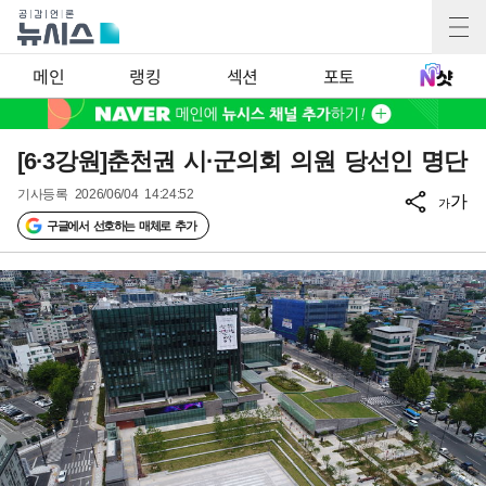
메인
랭킹
섹션
포토
[6·3강원]춘천권 시·군의회 의원 당선인 명단
기사등록
2026/06/04 14:24:52
가
가
구글에서 선호하는 매체로 추가