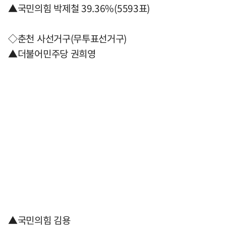
▲국민의힘 박제철 39.36%(5593표)
◇춘천 사선거구(무투표선거구)
▲더불어민주당 권희영
▲국민의힘 김용