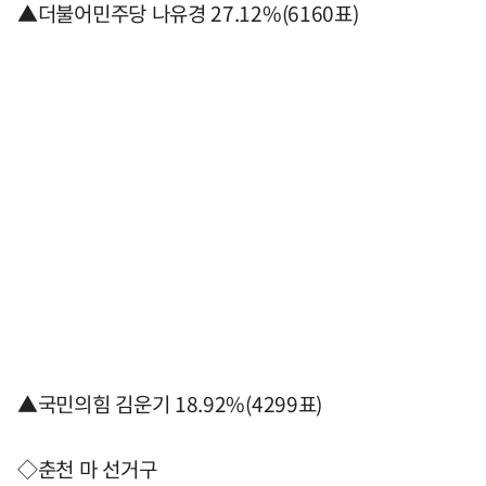
▲더불어민주당 나유경 27.12%(6160표)
▲국민의힘 김운기 18.92%(4299표)
◇춘천 마 선거구