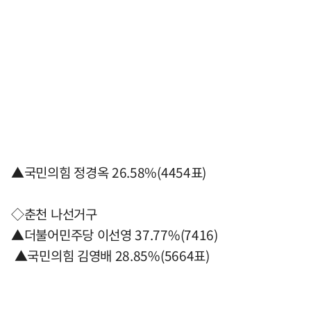
▲국민의힘 정경옥 26.58%(4454표)
◇춘천 나선거구
▲더불어민주당 이선영 37.77%(7416)
▲국민의힘 김영배 28.85%(5664표)