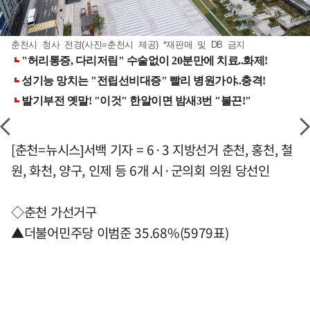
춘천시 청사 전경(사진=춘천시 제공) *재판매 및 DB 금지
[춘천=뉴시스]서백 기자 = 6·3 지방선거 춘천, 홍천, 철
원, 화천, 양구, 인제 등 6개 시·군의회 의원 당선인
◇춘천 가선거구
▲더불어민주당 이범준 35.68%(5979표)