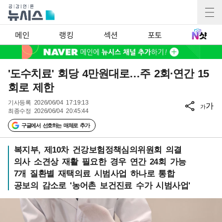
메인
랭킹
섹션
포토
'도수치료' 회당 4만원대로…주 2회·연간 15
회로 제한
기사등록
2026/06/04 17:19:13
가
가
최종수정
2026/06/04 20:45:44
구글에서 선호하는 매체로 추가
복지부, 제10차 건강보험정책심의위원회 의결
의사 소견상 재활 필요한 경우 연간 24회 가능
7개 질환별 재택의료 시범사업 하나로 통합
공보의 감소로 '농어촌 보건진료 수가 시범사업'