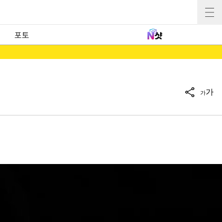
포토
가
가