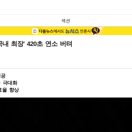
섹션
 최장' 420초 연소 버텨
성공
율 극대화
효율 향상