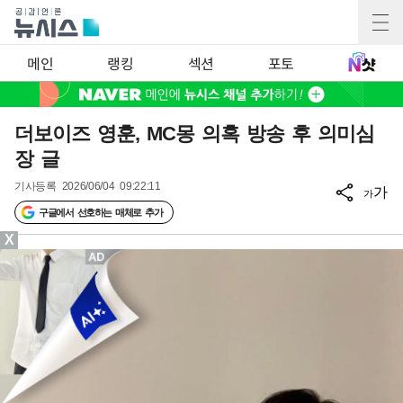
메인
랭킹
섹션
포토
더보이즈 영훈, MC몽 의혹 방송 후 의미심
장 글
기사등록
2026/06/04 09:22:11
가
가
구글에서 선호하는 매체로 추가
X