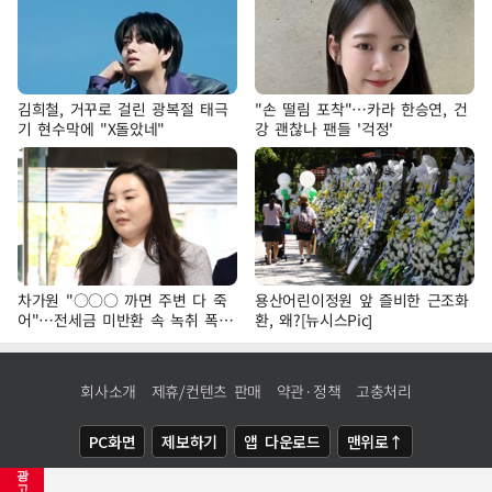
김희철, 거꾸로 걸린 광복절 태극
"손 떨림 포착"…카라 한승연, 건
기 현수막에 "X돌았네"
강 괜찮나 팬들 '걱정'
차가원 "○○○ 까면 주변 다 죽
용산어린이정원 앞 즐비한 근조화
어"…전세금 미반환 속 녹취 폭로
환, 왜?[뉴시스Pic]
파장
회사소개
제휴/컨텐츠 판매
약관·정책
고충처리
PC화면
제보하기
앱 다운로드
맨위로↑
광
COPYRIGHTⓒ
NEWSIS
ALL RIGHTS RESERVED.
고