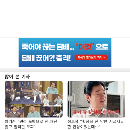
많이 본 기사
황기순 "원정 도박으로 전 재산
정보석 "황정음 전 남편 서글서글
잃고 필리핀 도피"
한 인상이었는데…"