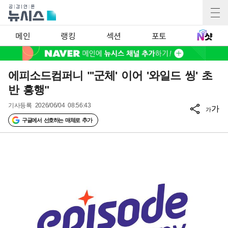
메인
랭킹
섹션
포토
에피소드컴퍼니 "'군체' 이어 '와일드 씽' 초
반 흥행"
기사등록
2026/06/04 08:56:43
가
가
구글에서 선호하는 매체로 추가