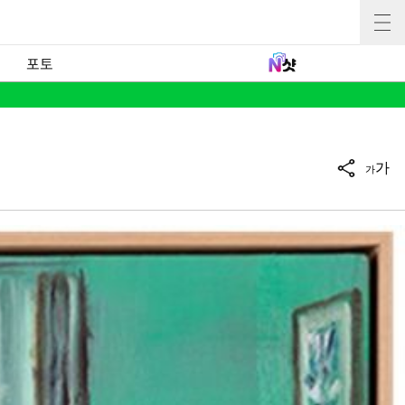
포토
가
가