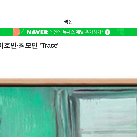
섹션
·최모민 'Trace'