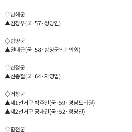
◇남해군
▲김창우(국·57·정당인)
◇함양군
▲권대근(국·58·함양군의회의원)
◇산청군
▲신종철(국·64·자영업)
◇거창군
▲제1선거구 박주언(국·59·경남도의원)
▲제2선거구 공재권(국·52·정당인)
◇합천군