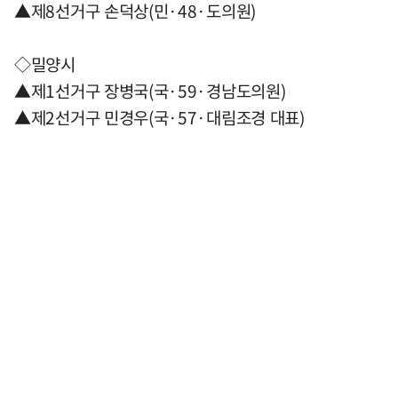
▲제8선거구 손덕상(민·48·도의원)
◇밀양시
▲제1선거구 장병국(국·59·경남도의원)
▲제2선거구 민경우(국·57·대림조경 대표)