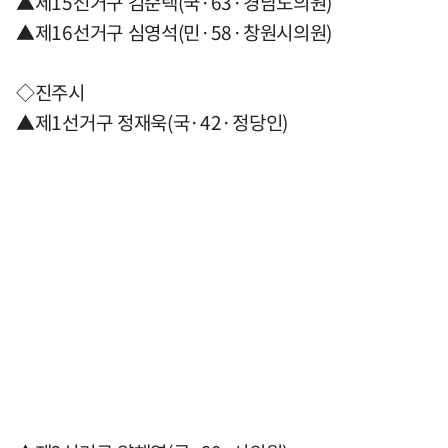
▲제15선거구 김순택(국·63·경남도의원)
▲제16선거구 심영석(민·58·창원시의원)
◇진주시
▲제1선거구 정재욱(국·42·정당인)