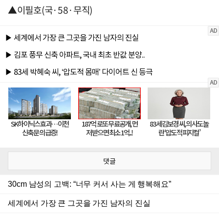
▲이필호(국·58·무직)
댓글