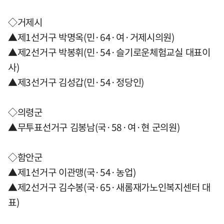
◇거제시
▲제1선거구 박명옥(민·64·여·거제시의원)
▲제2선거구 박봉휘(민·54·슬기로운체험교실 대표이
사)
▲제3선거구 김성갑(민·54·정당인)
◇의령군
▲무투표선거구 김봉남(국·58·여·현 군의원)
◇함안군
▲제1선거구 이관맹(국·54·농업)
▲제2선거구 김수봉(국·65·새롬재가노인복지센터 대
표)