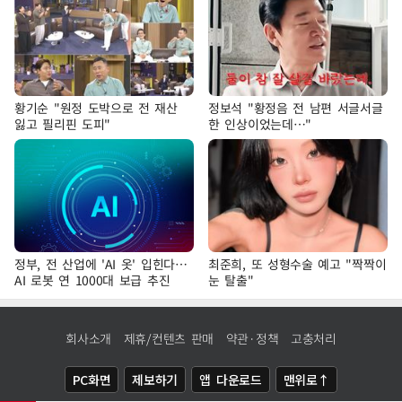
황기순 "원정 도박으로 전 재산
정보석 "황정음 전 남편 서글서글
잃고 필리핀 도피"
한 인상이었는데…"
정부, 전 산업에 'AI 옷' 입힌다…
최준희, 또 성형수술 예고 "짝짝이
AI 로봇 연 1000대 보급 추진
눈 탈출"
회사소개
제휴/컨텐츠 판매
약관·정책
고충처리
PC화면
제보하기
앱 다운로드
맨위로↑