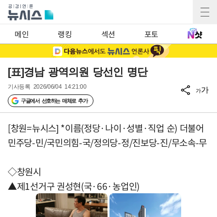
메인
랭킹
섹션
포토
[표]경남 광역의원 당선인 명단
기사등록
2026/06/04 14:21:00
가
가
구글에서 선호하는 매체로 추가
[창원=뉴시스] *이름(정당·나이·성별·직업 순) 더불어
민주당-민/국민의힘-국/정의당-정/진보당-진/무소속-무
◇창원시
▲제1선거구 권성현(국·66·농업인)