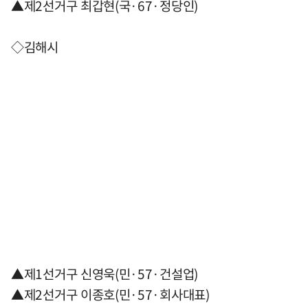
▲제2선거구 최갑현(국·67·정당인)
◇김해시
▲제1선거구 신영욱(민·57·건설업)
▲제2선거구 이종호(민·57·회사대표)