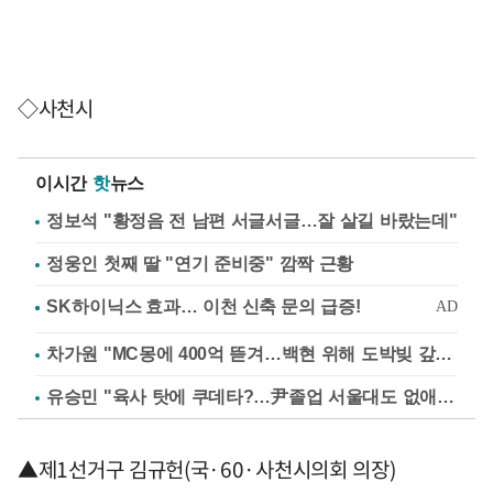
◇사천시
이시간
핫
뉴스
정보석 "황정음 전 남편 서글서글…잘 살길 바랐는데"
정웅인 첫째 딸 "연기 준비중" 깜짝 근황
차가원 "MC몽에 400억 뜯겨…백현 위해 도박빚 갚아줘"
유승민 "육사 탓에 쿠데타?…尹졸업 서울대도 없애나"
▲제1선거구 김규헌(국·60·사천시의회 의장)