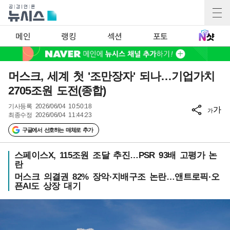
메인
랭킹
섹션
포토
머스크, 세계 첫 '조만장자' 되나…기업가치
2705조원 도전(종합)
기사등록
2026/06/04 10:50:18
가
가
최종수정
2026/06/04 11:44:23
구글에서 선호하는 매체로 추가
스페이스X, 115조원 조달 추진…PSR 93배 고평가 논
란
머스크 의결권 82% 장악·지배구조 논란…앤트로픽·오
픈AI도 상장 대기