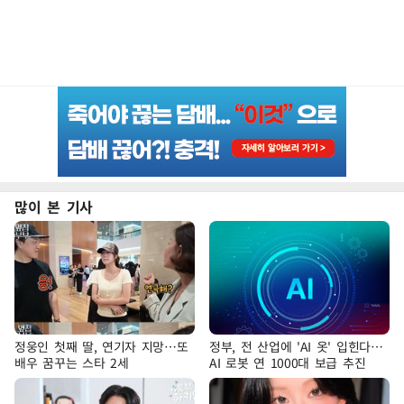
많이 본 기사
정웅인 첫째 딸, 연기자 지망…또
정부, 전 산업에 'AI 옷' 입힌다…
배우 꿈꾸는 스타 2세
AI 로봇 연 1000대 보급 추진