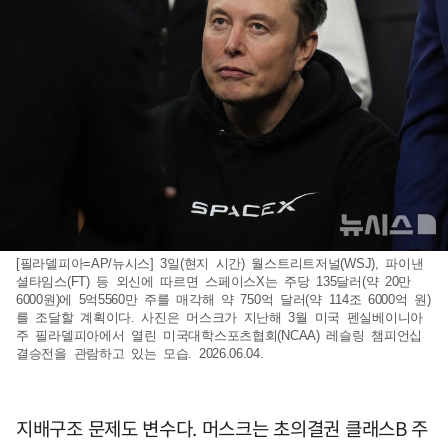
[필라델피아=AP/뉴시스] 3일(현지 시간) 월스트리트저널(WSJ), 파이낸
셜타임스(FT) 등 외신에 따르면 스페이스X는 주당 135달러(약 20만
6000원)에 5억5560만 주를 매각해 약 750억 달러(약 114조 6000억 원)
를 조달할 계획이다. 사진은 머스크가 지난해 3월 미국 펜실베이니아
주 필라델피아에서 열린 미국대학스포츠협회(NCAA) 레슬링 챔피언십
결승전을 관람하고 있는 모습. 2026.06.04.
지배구조 문제도 변수다. 머스크는 초의결권 클래스B 주