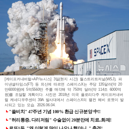
[케이프커내버럴=AP/뉴시스] 3일(현지 시간) 월스트리트저널(WSJ), 파
이낸셜타임스(FT) 등 외신에 따르면 스페이스X는 주당 135달러(약 20
만6000원)에 5억5560만 주를 매각해 약 750억 달러(약 114조 6000억
원)를 조달할 계획이다. 사진은 2018년 미국 플로리다주 케이프커내버
럴 케네디우주센터 39A 발사대에서 스페이스X의 팰컨 헤비 로켓이 발
사되고 있는 모습. 2026.06.04.