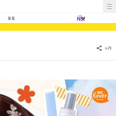
포토
가
가