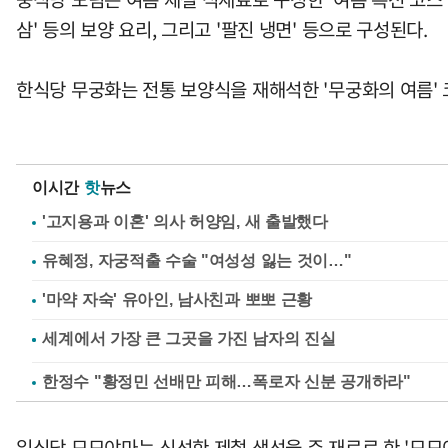
삼' 등의 보양 요리, 그리고 '팔진 냉면' 등으로 구성된다.
한식당 무궁화는 전통 보양식을 재해석한 '무궁화의 여름' 코스를
이시간
핫
뉴스
'고지용과 이혼' 의사 허양임, 새 출발했다
유혜정, 자궁적출 수술 "여성성 잃는 것이…"
'마약 자숙' 유아인, 남사친과 뽀뽀 근황
한정수 "황정민 선배만 피해…폭로자 신분 공개하라"
일식당 모모야마는 신선한 제철 생선을 주 재료로 한 '모모야