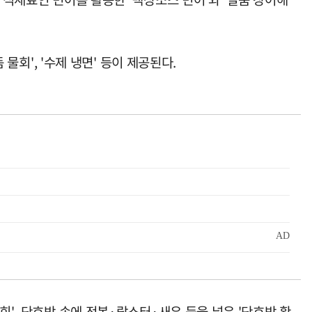
물회', '수제 냉면' 등이 제공된다.
회', 단호박 속에 전복·랍스터·새우 등을 넣은 '단호박 황