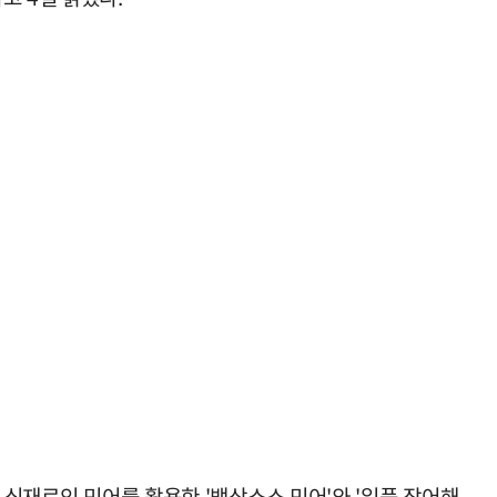
 식재료인 민어를 활용한 '백상소스 민어'와 '일품 장어해