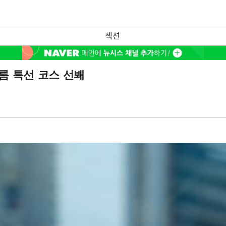
섹션
여름 특선 코스 선봬