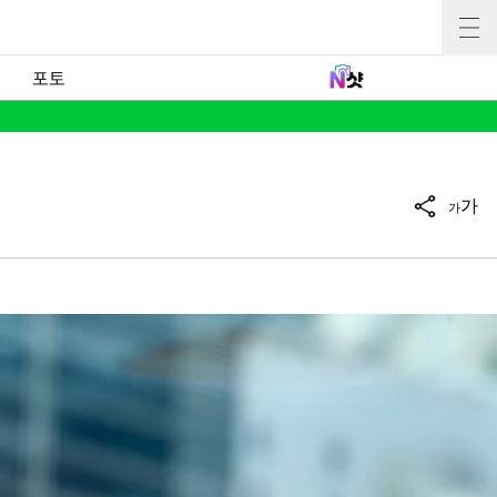
포토
가
가