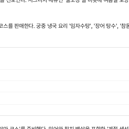
 판매한다. 궁중 냉국 요리 '임자수탕', '장어 탕수', '참돔 
마 코스'를 준비했다. 민어와 참치 뱃살을 포함한 '계절 생선