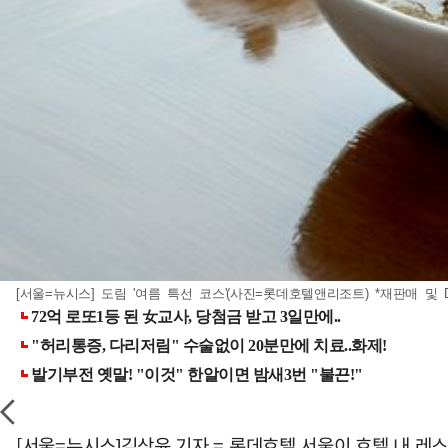
[서울=뉴시스] 도림 '여름 특선 코스'(사진=롯데호텔앤리조트) *재판매 및 
[서울=뉴시스]김상윤 기자 = 롯데호텔 서울이 호텔 내 레