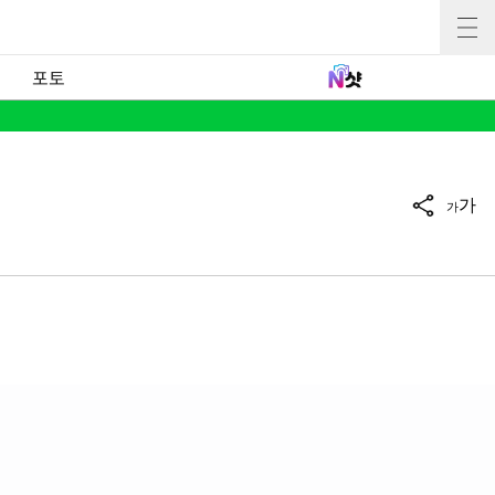
포토
가
가