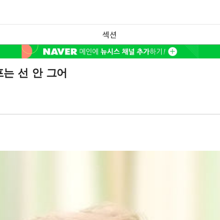
섹션
는 선 안 그어