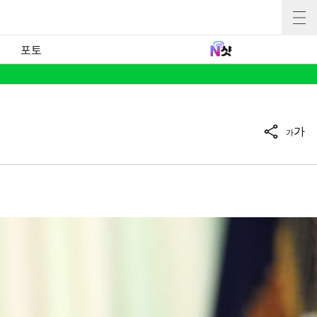
포토
가
가