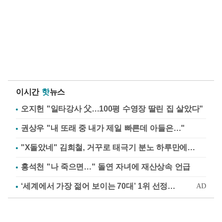
이시간
핫
뉴스
오지헌 "일타강사 父…100평 수영장 딸린 집 살았다"
권상우 "내 또래 중 내가 제일 빠른데 아들은…"
"X돌았네" 김희철, 거꾸로 태극기 분노 하루만에…
홍석천 "나 죽으면…" 돌연 자녀에 재산상속 언급