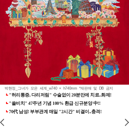
박현정_그녀가 모은 세계_w740 × h740mm *재판매 및 DB 금지