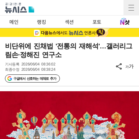
메인
랭킹
섹션
포토
비단위에 진채법 '전통의 재해석'…갤러리그
림손·정해진 연구소
기사등록
2026/06/04 08:36:02
가
가
최종수정
2026/06/04 08:38:24
구글에서 선호하는 매체로 추가